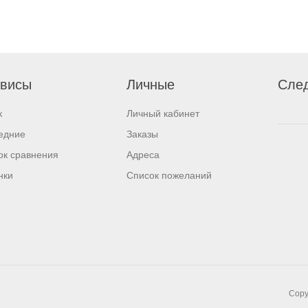
висы
Личные
След
к
Личный кабинет
едние
Заказы
ок сравнения
Адреса
нки
Список пожеланий
Copy